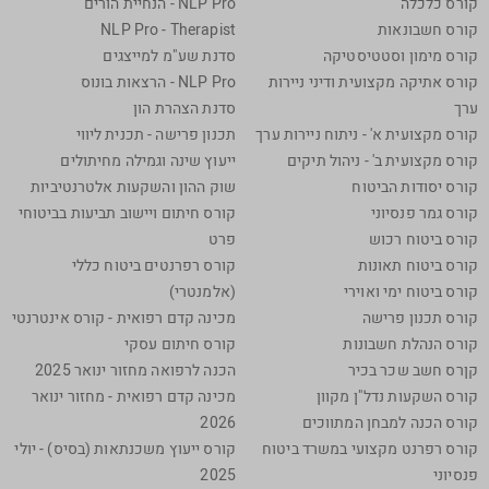
קורס כלכלה
NLP Pro - הנחיית הורים
קורס חשבונאות
NLP Pro - Therapist
קורס מימון וסטטיסטיקה
סדנת שע"מ למייצגים
קורס אתיקה מקצועית ודיני ניירות
NLP Pro - הרצאות בונוס
ערך
סדנת הצהרת הון
קורס מקצועית א' - ניתוח ניירות ערך
תכנון פרישה - תכנית ליווי
קורס מקצועית ב' - ניהול תיקים
ייעוץ שינה וגמילה מחיתולים
קורס יסודות הביטוח
שוק ההון והשקעות אלטרנטיביות
קורס גמר פנסיוני
קורס חיתום ויישוב תביעות בביטוחי
קורס ביטוח רכוש
פרט
קורס ביטוח תאונות
קורס רפרנטים ביטוח כללי
קורס ביטוח ימי ואוירי
(אלמנטרי)
קורס תכנון פרישה
מכינה קדם רפואית - קורס אינטרנטי
קורס הנהלת חשבונות
קורס חיתום עסקי
קןרס חשב שכר בכיר
הכנה לרפואה מחזור ינואר 2025
קורס השקעות נדל"ן מקוון
מכינה קדם רפואית - מחזור ינואר
קורס הכנה למבחן המתווכים
2026
קורס רפרנט מקצועי במשרד ביטוח
קורס ייעוץ משכנתאות (בסיס) - יולי
פנסיוני
2025