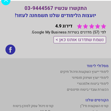
התקשרו עכשיו 03-9444567
יועצות הלימודים שלנו תשמחנה לעזור!
דירוג 4.9
לפי (57) מדרגים בשירות Google My Business.
נשמח שתדרגו אותנו כאן >
בקר
אותנ
בפי
מסלולי לימוד
לימודי ייעוץ השקעות וניהול תיקים
לימודי יעוץ ושיווק פנסיוני
לימודי ביטוח אלמנטרי
הכשרת עובדי ביטוח ופיננסים
הקורסים שלנו
קורס השקעות נדל"ן
קורס ניהול עסק לסוכן ביטוח