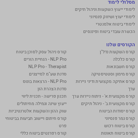
מסלולי לימוד
לימודי ייעוץ השקעות וניהול תיקים
לימודי יעוץ ושיווק פנסיוני
לימודי ביטוח אלמנטרי
הכשרת עובדי ביטוח ופיננסים
הקורסים שלנו
קורס השקעות נדל"ן
קורס ניהול עסק לסוכן ביטוח
קורס כלכלה
NLP Pro - הנחיית הורים
קורס חשבונאות
NLP Pro - Therapist
קורס מימון וסטטיסטיקה
סדנת שע"מ למייצגים
קורס אתיקה מקצועית ודיני ניירות
NLP Pro - הרצאות בונוס
ערך
סדנת הצהרת הון
קורס מקצועית א' - ניתוח ניירות ערך
תכנון פרישה - תכנית ליווי
קורס מקצועית ב' - ניהול תיקים
ייעוץ שינה וגמילה מחיתולים
קורס יסודות הביטוח
שוק ההון והשקעות אלטרנטיביות
קורס גמר פנסיוני
קורס חיתום ויישוב תביעות בביטוחי
קורס ביטוח רכוש
פרט
קורס ביטוח תאונות
קורס רפרנטים ביטוח כללי