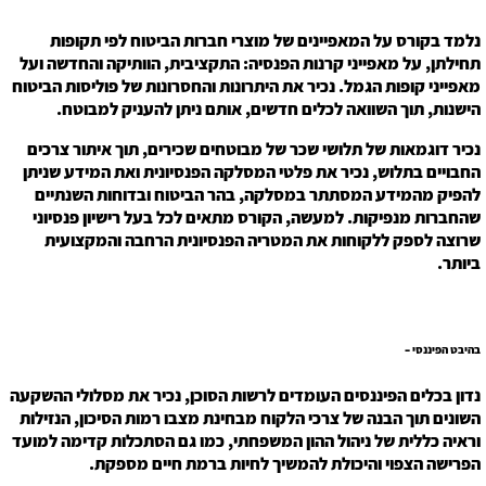
נלמד בקורס על המאפיינים של מוצרי חברות הביטוח לפי תקופות
תחילתן, על מאפייני קרנות הפנסיה: התקציבית, הוותיקה והחדשה ועל
מאפייני קופות הגמל. נכיר את היתרונות והחסרונות של פוליסות הביטוח
הישנות, תוך השוואה לכלים חדשים, אותם ניתן להעניק למבוטח.
נכיר דוגמאות של תלושי שכר של מבוטחים שכירים, תוך איתור צרכים
החבויים בתלוש, נכיר את פלטי המסלקה הפנסיונית ואת המידע שניתן
להפיק מהמידע המסתתר במסלקה, בהר הביטוח ובדוחות השנתיים
שהחברות מנפיקות. למעשה, הקורס מתאים לכל בעל רישיון פנסיוני
שרוצה לספק ללקוחות את המטריה הפנסיונית הרחבה והמקצועית
ביותר.
בהיבט הפיננסי –
נדון בכלים הפיננסים העומדים לרשות הסוכן, נכיר את מסלולי ההשקעה
השונים תוך הבנה של צרכי הלקוח מבחינת מצבו רמות הסיכון, הנזילות
וראיה כללית של ניהול ההון המשפחתי, כמו גם הסתכלות קדימה למועד
הפרישה הצפוי והיכולת להמשיך לחיות ברמת חיים מספקת.