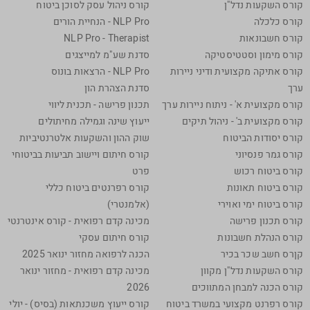
קורס השקעות נדל"ן
קורס ניהול עסק לסוכן ביטוח
קורס כלכלה
NLP Pro - הנחיית הורים
קורס חשבונאות
NLP Pro - Therapist
קורס מימון וסטטיסטיקה
סדנת שע"מ למייצגים
קורס אתיקה מקצועית ודיני ניירות
NLP Pro - הרצאות בונוס
ערך
סדנת הצהרת הון
קורס מקצועית א' - ניתוח ניירות ערך
תכנון פרישה - תכנית ליווי
קורס מקצועית ב' - ניהול תיקים
ייעוץ שינה וגמילה מחיתולים
קורס יסודות הביטוח
שוק ההון והשקעות אלטרנטיביות
קורס גמר פנסיוני
קורס חיתום ויישוב תביעות בביטוחי
קורס ביטוח רכוש
פרט
קורס ביטוח תאונות
קורס רפרנטים ביטוח כללי
קורס ביטוח ימי ואוירי
(אלמנטרי)
קורס תכנון פרישה
מכינה קדם רפואית - קורס אינטרנטי
קורס הנהלת חשבונות
קורס חיתום עסקי
קןרס חשב שכר בכיר
הכנה לרפואה מחזור ינואר 2025
קורס השקעות נדל"ן מקוון
מכינה קדם רפואית - מחזור ינואר
קורס הכנה למבחן המתווכים
2026
קורס רפרנט מקצועי במשרד ביטוח
קורס ייעוץ משכנתאות (בסיס) - יולי