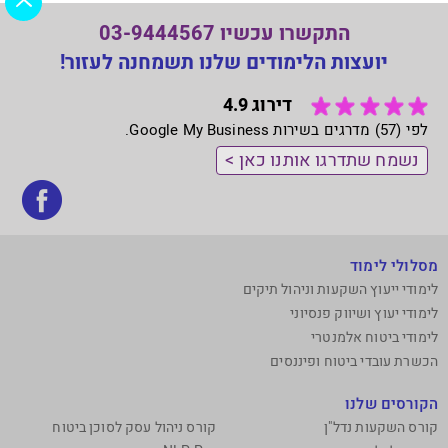
התקשרו עכשיו 03-9444567
יועצות הלימודים שלנו תשמחנה לעזור!
דירוג 4.9
לפי (57) מדרגים בשירות Google My Business.
נשמח שתדרגו אותנו כאן >
בקר
אותנ
בפי
מסלולי לימוד
לימודי ייעוץ השקעות וניהול תיקים
לימודי יעוץ ושיווק פנסיוני
לימודי ביטוח אלמנטרי
הכשרת עובדי ביטוח ופיננסים
הקורסים שלנו
קורס השקעות נדל"ן
קורס ניהול עסק לסוכן ביטוח