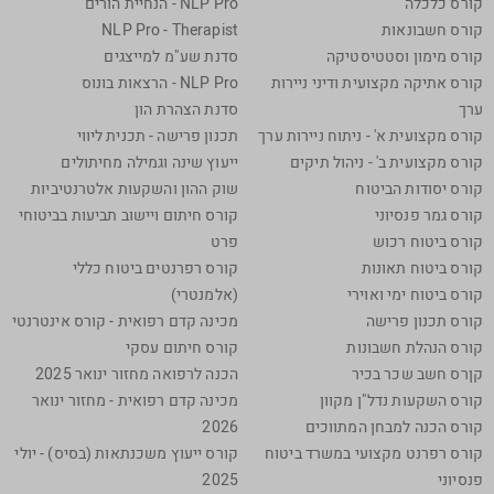
קורס כלכלה
NLP Pro - הנחיית הורים
קורס חשבונאות
NLP Pro - Therapist
קורס מימון וסטטיסטיקה
סדנת שע"מ למייצגים
קורס אתיקה מקצועית ודיני ניירות
NLP Pro - הרצאות בונוס
ערך
סדנת הצהרת הון
קורס מקצועית א' - ניתוח ניירות ערך
תכנון פרישה - תכנית ליווי
קורס מקצועית ב' - ניהול תיקים
ייעוץ שינה וגמילה מחיתולים
קורס יסודות הביטוח
שוק ההון והשקעות אלטרנטיביות
קורס גמר פנסיוני
קורס חיתום ויישוב תביעות בביטוחי
קורס ביטוח רכוש
פרט
קורס ביטוח תאונות
קורס רפרנטים ביטוח כללי
קורס ביטוח ימי ואוירי
(אלמנטרי)
קורס תכנון פרישה
מכינה קדם רפואית - קורס אינטרנטי
קורס הנהלת חשבונות
קורס חיתום עסקי
קןרס חשב שכר בכיר
הכנה לרפואה מחזור ינואר 2025
קורס השקעות נדל"ן מקוון
מכינה קדם רפואית - מחזור ינואר
קורס הכנה למבחן המתווכים
2026
קורס רפרנט מקצועי במשרד ביטוח
קורס ייעוץ משכנתאות (בסיס) - יולי
פנסיוני
2025