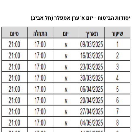
יסודות הביטוח - יום א' ערן אספלר (תל אביב)