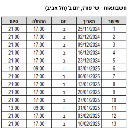
חשבונאות - שי פורז, יום ב' (תל אביב)