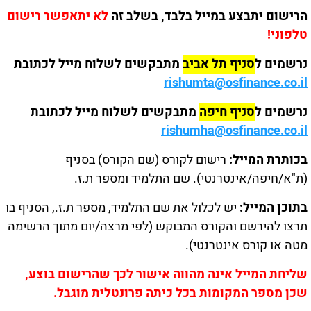
הרישום יתבצע במייל בלבד, בשלב זה
לא יתאפשר רישום
טלפוני!
נרשמים ל
סניף תל אביב
מתבקשים לשלוח מייל לכתובת
rishumta@osfinance.co.il
נרשמים ל
סניף חיפה
מתבקשים לשלוח מייל לכתובת
rishumha@osfinance.co.il
בכותרת המייל:
רישום לקורס (שם הקורס) בסניף
(ת"א/חיפה/אינטרנטי). שם התלמיד ומספר ת.ז.
בתוכן המייל:
יש לכלול את שם התלמיד, מספר ת.ז., הסניף בו
תרצו להירשם והקורס המבוקש (לפי מרצה/יום מתוך הרשימה
מטה או קורס אינטרנטי).
שליחת המייל אינה מהווה אישור לכך שהרישום בוצע,
שכן מספר המקומות בכל כיתה פרונטלית מוגבל.