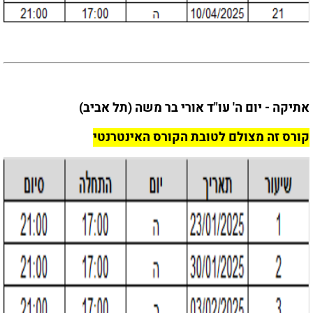
אתיקה - יום ה' עו"ד אורי בר משה (תל אביב)
קורס זה מצולם לטובת הקורס האינטרנטי