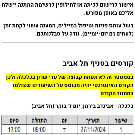
אישור לרישום לכיתה או לחילופין לרשימת המתנה יישלח
אליכם באופן מפורש.
בשל עומס פניות וטיפול במיילים, המענה עשוי לקחת זמן
(לעתים גם יום-יומיים). נודה על סבלנותכם.
קורסים בסניף תל אביב
בסמסטר זה לא תפתח קבוצה של עדי שרון בכלכלה ולכן
הקורס האינטרנטי יהיה מבוסס על השיעורים שצולמו
במחזור הקודם
כלכלה - אבינדב בירמן, יום ד' בוקר (תל אביב)