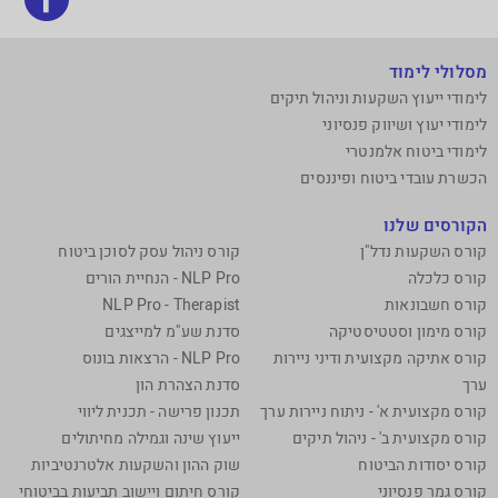
אותנ
בפי
מסלולי לימוד
לימודי ייעוץ השקעות וניהול תיקים
לימודי יעוץ ושיווק פנסיוני
לימודי ביטוח אלמנטרי
הכשרת עובדי ביטוח ופיננסים
הקורסים שלנו
קורס השקעות נדל"ן
קורס ניהול עסק לסוכן ביטוח
קורס כלכלה
NLP Pro - הנחיית הורים
קורס חשבונאות
NLP Pro - Therapist
קורס מימון וסטטיסטיקה
סדנת שע"מ למייצגים
קורס אתיקה מקצועית ודיני ניירות
NLP Pro - הרצאות בונוס
ערך
סדנת הצהרת הון
קורס מקצועית א' - ניתוח ניירות ערך
תכנון פרישה - תכנית ליווי
קורס מקצועית ב' - ניהול תיקים
ייעוץ שינה וגמילה מחיתולים
קורס יסודות הביטוח
שוק ההון והשקעות אלטרנטיביות
קורס גמר פנסיוני
קורס חיתום ויישוב תביעות בביטוחי