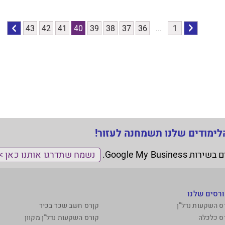
הקודם
לדף
1
...
36
37
38
39
40
41
42
43
לדף
הבא
לימודים שלנו תשמחנה לעזור!
נשמח שתדרגו אותנו כאן >
רסים שלנו
ס השקעות נדל"ן
קןרס חשב שכר בכיר
ס כלכלה
קורס השקעות נדל"ן מקוון