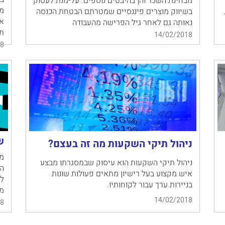
מבחינת השכר והן בהיבטים נוספים. על-מנת לעסוק
מג
בשיווק מוצרים פיננסיים שמטרתם הבטחת הכנסה
אל
נאותה גם לאחר גיל הפרישה מהעבודה
ת
14/02/2018
8
ש
ניהול תיקי השקעות מה זה בעצם?
מש
ניהול תיקי השקעות הוא עיסוק שבמסגרתו מבצע
הו
איש מקצוע בעל רישיון מתאים פעולות שונות
לג
בניירות ערך עבור לקוחותיו.
מנ
14/02/2018
8