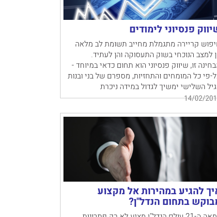
יווק פנסיוני לימודים
יפוש קריירה מתגמלת מחייב תשומת לב מלאה
 למצב הנוכחי בשוק התעסוקה והן לעתיד.
חינה זו, שיווק פנסיוני הוא תחום כדאי במיוחד -
-פי כל המומחים והתחזיות, מספרם של בני ובנות
יל השלישי ימשיך לגדול במידה ניכרת
14/02/201
יך להגיע במהירות אל מקצוע
בוקש בתחום הנדל"ן?
במאה ה-21 עולם הנדל"ן מציע לא רק פתרונות