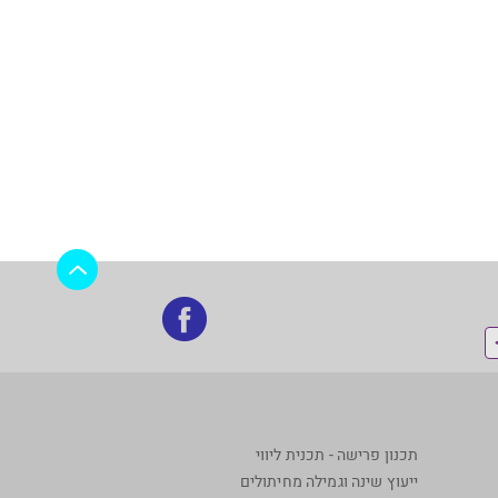
בקרו
אותנו
בפייסבוק
תכנון פרישה - תכנית ליווי
ייעוץ שינה וגמילה מחיתולים