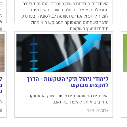
השתלבות מוצלחת בשוק העבודה והתנעת קריירה
כס
מתגמלת היא אחד השלבים שבו כדאי במיוחד
ני
לעצור לרגע ולהקדיש תשומת לב לסוגיה, ובפרט כך
לה
הדבר כשתחום התעסוקה המבוקש הוא ניהול
לי
תיקים וייעוץ השקעות.
8
12/02/2018
לימודי ניהול תיקי השקעות - הדרך
ל
למקצוע מבוקש
ב
ש
השינויים המשמעותיים שעובר שוק התעסוקה
מחייבים אותנו להיערך בהתאם.
לר
8
12/02/2018