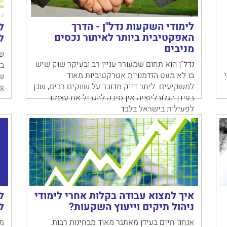
לימודי השקעות נדל"ן - הדרך
ל
האפקטיבית ביותר לאיתור נכסים
ל
מניבים
שו
נדל"ן הוא תחום שמעורר עניין רב ובעיקר שוק שיש
בי
בתי
בו לא מעט הזדמנויות אטרקטיביות מאוד
שמ
למשקיעים. ליתר דיוק מדובר על שווקים רבים, שכן
8
בעידן הגלובליזציה אין סיבה להגביל את עצמנו
לפעילות בישראל בלבד
12/02/2018
איך למצוא עבודה בקלות אחרי לימודי
ל
ניהול תיקים וייעוץ השקעות?
ל
אנחנו חיים בעידן מאתגר מאוד מבחינות רבות.
מ