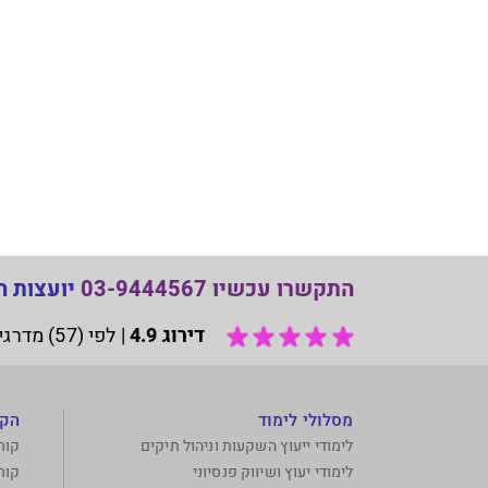
התקשרו עכשיו 03-9444567
יועצות ה
דירוג 4.9
|
לפי (57) מדרגים בשירות Google My Business.
מסלולי לימוד
הקו
לימודי ייעוץ השקעות וניהול תיקים
קור
לימודי יעוץ ושיווק פנסיוני
קור