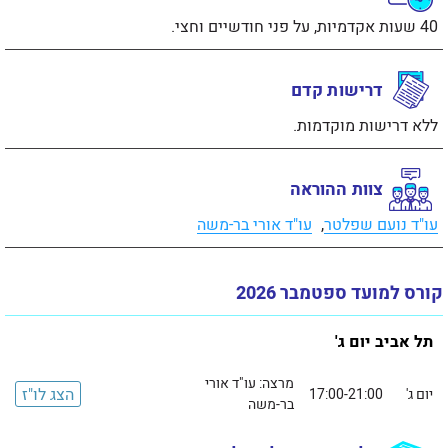
40 שעות אקדמיות, על פני חודשיים וחצי.
דרישות קדם
ללא דרישות מוקדמות.
צוות ההוראה
עו"ד נועם שפלטר
,
עו"ד אורי בר-משה
קורס למועד ספטמבר 2026
תל אביב יום ג'
מרצה: עו"ד אורי
הצג לו"ז
יום ג'
17:00-21:00
בר-משה