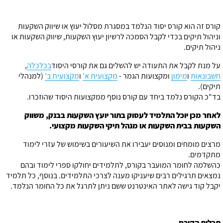
קורס זה הוא קורס יסוד הנלמד במסגרת מסלול יעוץ או שיווק השקעות
וניהול תיקים בכדי לקבל הסמכה לרשיון יעוץ השקעות, שיווק השקעות או
ניהול תיקים.
על מנת לקבל את התעודה יש להשלים גם את קורסי היסוד
בכלכלה
,
חשבונאות
ו
מימון
ומקצועות הגמר -
מקצועית א'
ו
מקצועית ב'
(למנהלי
תיקים).
בד"כ הקורס נלמד ביחד עם קורס נוסף ממקצועות היסוד שהוזכרו.
לאחר מכן יוכל התלמיד לעסוק בתור יועץ השקעות בבנק, משווק
השקעות בבית השקעות או מנהל תיקי השקעות מקצועי.
מרצים מומחים ומנוסים יעבירו את השיעורים בשימוש של עזרי לימוד
מתקדמים.
כהשלמה לחומר המועבר בקורס, לתלמידים יחולקו ספרי לימוד ובהם
נמצאים תרגילים רבים שיעניקו מענה לצרכי התלמידים. בנוסף, כל תלמיד
יקבל קוד גישה לאתר האינטרנט ששם ניתן לתרגל את כל החומר הנלמד.
תכלית הקורס