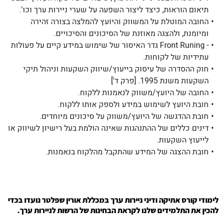
תיאום הוראות, כיצד ליצור השפעה על שערי ניירות ערך וכו'.
החובה המוטלת על המשווק והיועץ להמלצה בצורה זהירה
ומיומנת, ולהצגה מאוזנת של הסיכונים והסיכויים.
- Front Runing גדר האיסור של שימוש במידע קיים על פעולות
עתידיות של לקוחות.
חוק ההסדרה של עיסוק בייעוץ/שיווק השקעות וניהול תיקי
השקעות משנת 1995. [פרק ד']
החובה של היועץ/משווק לנאמנות ללקוח.
חובת היועץ לשימוש במידע ולספק אותו ללקוח.
חובת ההדגשה של היועץ/משווק על סיכונים מיוחדים.
דינים כללים של ההתנהגות שאינה הולמת בעל רישיון לשיווק או
לייעוץ השקעות.
חובת ההצגה של המידע שהתקבל מהלקוח בנאמנות.
לימודי קורס אתיקה ודיני ניירות ערך במכללת אורין שפלטר נועדו בכדי
להכין את התלמידים שלנו לקראת הבחינות של הרשות לניירות ערך.