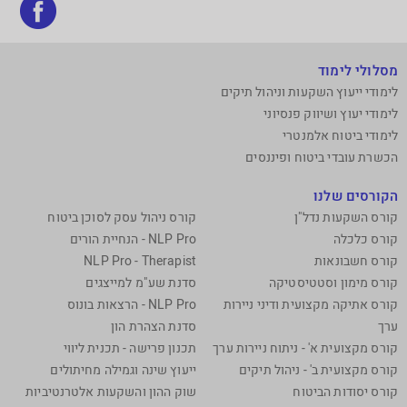
בקר
אותנ
בפי
מסלולי לימוד
לימודי ייעוץ השקעות וניהול תיקים
לימודי יעוץ ושיווק פנסיוני
לימודי ביטוח אלמנטרי
הכשרת עובדי ביטוח ופיננסים
הקורסים שלנו
קורס השקעות נדל"ן
קורס ניהול עסק לסוכן ביטוח
קורס כלכלה
NLP Pro - הנחיית הורים
קורס חשבונאות
NLP Pro - Therapist
קורס מימון וסטטיסטיקה
סדנת שע"מ למייצגים
קורס אתיקה מקצועית ודיני ניירות
NLP Pro - הרצאות בונוס
ערך
סדנת הצהרת הון
קורס מקצועית א' - ניתוח ניירות ערך
תכנון פרישה - תכנית ליווי
קורס מקצועית ב' - ניהול תיקים
ייעוץ שינה וגמילה מחיתולים
קורס יסודות הביטוח
שוק ההון והשקעות אלטרנטיביות