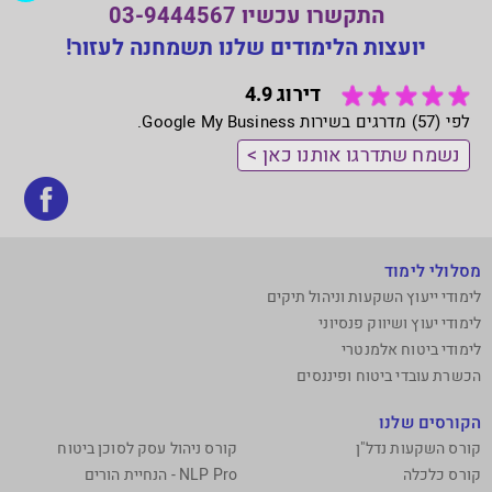
התקשרו עכשיו 03-9444567
יועצות הלימודים שלנו תשמחנה לעזור!
דירוג 4.9
לפי (57) מדרגים בשירות Google My Business.
נשמח שתדרגו אותנו כאן >
בקר
אותנ
בפי
מסלולי לימוד
לימודי ייעוץ השקעות וניהול תיקים
לימודי יעוץ ושיווק פנסיוני
לימודי ביטוח אלמנטרי
הכשרת עובדי ביטוח ופיננסים
הקורסים שלנו
קורס השקעות נדל"ן
קורס ניהול עסק לסוכן ביטוח
קורס כלכלה
NLP Pro - הנחיית הורים