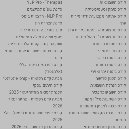
קורס חשבונאות
NLP Pro - Therapist
קורס מימון וסטטיסטיקה
סדנת שע"מ למייצגים
קורס אתיקה מקצועית ודיני ניירות
NLP Pro - הרצאות בונוס
ערך
סדנת הצהרת הון
קורס מקצועית א' - ניתוח ניירות ערך
תכנון פרישה - תכנית ליווי
קורס מקצועית ב' - ניהול תיקים
ייעוץ שינה וגמילה מחיתולים
קורס יסודות הביטוח
שוק ההון והשקעות אלטרנטיביות
קורס גמר פנסיוני
קורס חיתום ויישוב תביעות בביטוחי
קורס ביטוח רכוש
פרט
קורס ביטוח תאונות
קורס רפרנטים ביטוח כללי
קורס ביטוח ימי ואוירי
(אלמנטרי)
קורס תכנון פרישה
מכינה קדם רפואית - קורס אינטרנטי
קורס הנהלת חשבונות
קורס חיתום עסקי
קןרס חשב שכר בכיר
הכנה לרפואה מחזור ינואר 2025
קורס השקעות נדל"ן מקוון
מכינה קדם רפואית - מחזור ינואר
קורס הכנה למבחן המתווכים
2026
קורס רפרנט מקצועי במשרד ביטוח
קורס ייעוץ משכנתאות (בסיס) - יולי
פנסיוני
2025
קורס תכנון פנסיוני פיננסי
קורס תכנון פרישה - מאי 2026