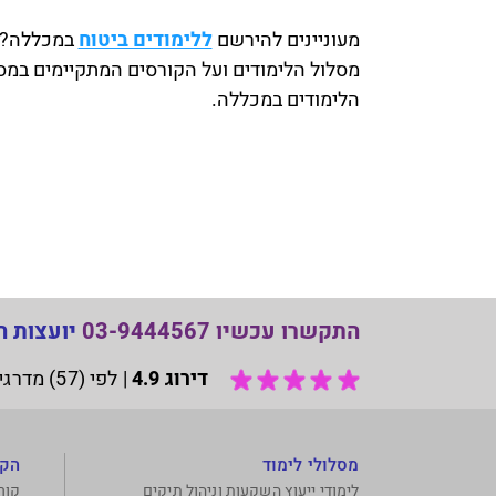
מעוניינים להירשם
ללימודים ביטוח
במכללה? צ
מסלול הלימודים ועל הקורסים המתקיימים במסג
הלימודים במכללה.
התקשרו עכשיו 03-9444567
יועצות ה
דירוג 4.9
|
לפי (57) מדרגים בשירות Google My Business.
מסלולי לימוד
הקו
לימודי ייעוץ השקעות וניהול תיקים
קור