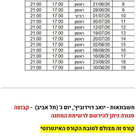
חשבונאות - יואב דוידוביץ', יום ג' (תל אביב)
- קבוצה
סגורה ניתן להירשם לרשימת המתנה
קורס זה מצולם לטובת הקורס האינטרנטי