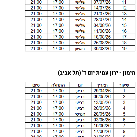
מימון - ירון עמית יום ד' (תל אביב)