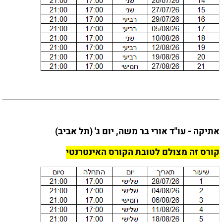
אתיקה - עו"ד אורי בר משה, יום ג' (תל אביב)
קורס זה מצולם לטובת הקורס האינטרנטי