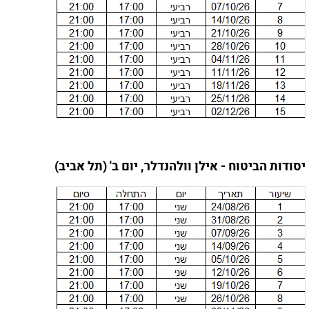
יסודות הביטוח - אילן וולהנדלר, יום ב' (תל אביב)