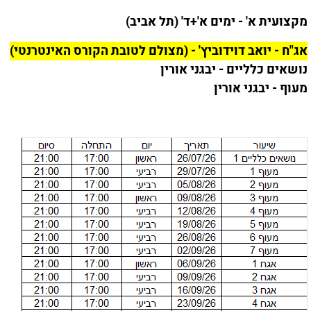
מקצועית א' - ימים א'+ד' (תל אביב)
אג"ח - יואב דוידוביץ' - (מצולם לטובת הקורס האינטרנטי)
נושאים כלליים - יבגני אורין
מעוף - יבגני אורין