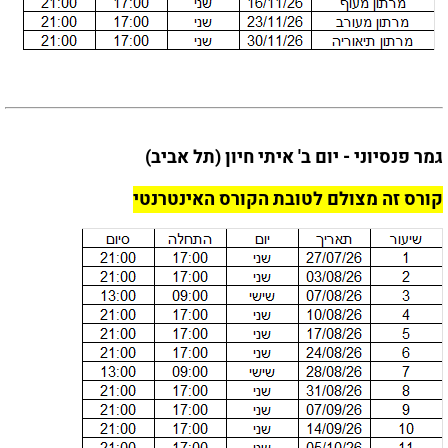
גמר פנסיוני - יום ב' איתי חיון (תל אביב)
קורס זה מצולם לטובת הקורס האינטרנטי