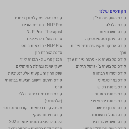
הקורסים שלנו
קורס השקעות נדל"ן
קורס ניהול עסק לסוכן ביטוח
קורס כלכלה
NLP Pro - הנחיית הורים
קורס חשבונאות
NLP Pro - Therapist
קורס מימון וסטטיסטיקה
סדנת שע"מ למייצגים
קורס אתיקה מקצועית ודיני ניירות
NLP Pro - הרצאות בונוס
ערך
סדנת הצהרת הון
קורס מקצועית א' - ניתוח ניירות ערך
תכנון פרישה - תכנית ליווי
קורס מקצועית ב' - ניהול תיקים
ייעוץ שינה וגמילה מחיתולים
קורס יסודות הביטוח
שוק ההון והשקעות אלטרנטיביות
קורס גמר פנסיוני
קורס חיתום ויישוב תביעות בביטוחי
קורס ביטוח רכוש
פרט
קורס ביטוח תאונות
קורס רפרנטים ביטוח כללי
קורס ביטוח ימי ואוירי
(אלמנטרי)
קורס תכנון פרישה
מכינה קדם רפואית - קורס אינטרנטי
קורס הנהלת חשבונות
קורס חיתום עסקי
קןרס חשב שכר בכיר
הכנה לרפואה מחזור ינואר 2025
קורס השקעות נדל"ן מקוון
מכינה קדם רפואית - מחזור ינואר