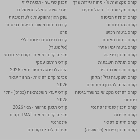
קורס מקצועית א' - ניתוח ניירות ערך
תכנון פרישה - תכנית ליווי
קורס מקצועית ב' - ניהול תיקים
ייעוץ שינה וגמילה מחיתולים
קורס יסודות הביטוח
שוק ההון והשקעות אלטרנטיביות
קורס גמר פנסיוני
קורס חיתום ויישוב תביעות בביטוחי
קורס ביטוח רכוש
פרט
קורס ביטוח תאונות
קורס רפרנטים ביטוח כללי
קורס ביטוח ימי ואוירי
(אלמנטרי)
קורס תכנון פרישה
מכינה קדם רפואית - קורס אינטרנטי
קורס הנהלת חשבונות
קורס חיתום עסקי
קןרס חשב שכר בכיר
הכנה לרפואה מחזור ינואר 2025
קורס השקעות נדל"ן מקוון
מכינה קדם רפואית - מחזור ינואר
קורס הכנה למבחן המתווכים
2026
קורס רפרנט מקצועי במשרד ביטוח
קורס ייעוץ משכנתאות (בסיס) - יולי
פנסיוני
2025
קורס תכנון פנסיוני פיננסי
קורס תכנון פרישה - מאי 2026
קורס זכיינות
מכינה קדם רפואית IMAT - קורס
קורס חיתום רפואי
אינטרנטי
קורס תכנון פיננסי (שי שעיה)
מערכת לבניית קורסים