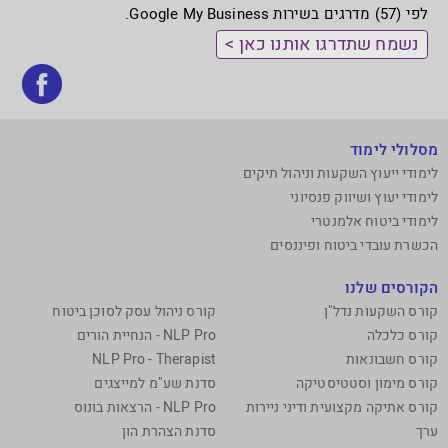
לפי (57) מדרגים בשירות Google My Business.
נשמח שתדרגו אותנו כאן >
בקר
אותנ
בפי
מסלולי לימוד
לימודי ייעוץ השקעות וניהול תיקים
לימודי יעוץ ושיווק פנסיוני
לימודי ביטוח אלמנטרי
הכשרת עובדי ביטוח ופיננסים
הקורסים שלנו
קורס השקעות נדל"ן
קורס ניהול עסק לסוכן ביטוח
קורס כלכלה
NLP Pro - הנחיית הורים
קורס חשבונאות
NLP Pro - Therapist
קורס מימון וסטטיסטיקה
סדנת שע"מ למייצגים
קורס אתיקה מקצועית ודיני ניירות
NLP Pro - הרצאות בונוס
ערך
סדנת הצהרת הון