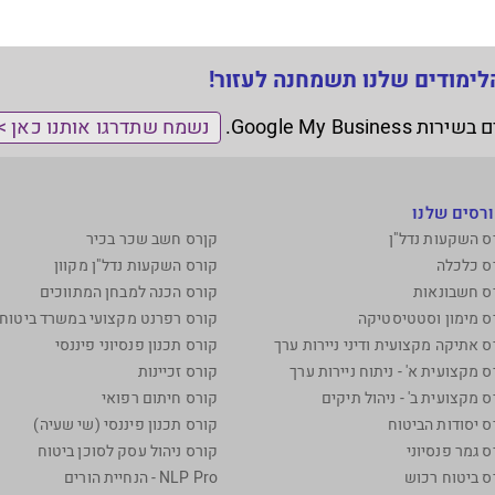
לימודים שלנו תשמחנה לעזור!
נשמח שתדרגו אותנו כאן >
רסים שלנו
ס השקעות נדל"ן
קןרס חשב שכר בכיר
ס כלכלה
קורס השקעות נדל"ן מקוון
ס חשבונאות
קורס הכנה למבחן המתווכים
ס מימון וסטטיסטיקה
קורס רפרנט מקצועי במשרד ביטוח פ
ס אתיקה מקצועית ודיני ניירות ערך
קורס תכנון פנסיוני פיננסי
 מקצועית א' - ניתוח ניירות ערך
קורס זכיינות
ס מקצועית ב' - ניהול תיקים
קורס חיתום רפואי
ס יסודות הביטוח
קורס תכנון פיננסי (שי שעיה)
ס גמר פנסיוני
קורס ניהול עסק לסוכן ביטוח
ס ביטוח רכוש
NLP Pro - הנחיית הורים