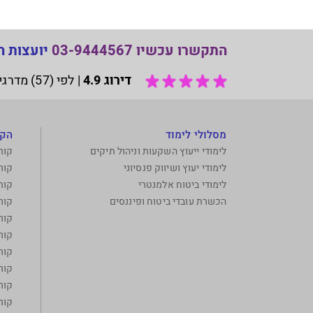
התקשרו עכשיו 03-9444567
יועצות ה
דירוג 4.9
|
לפי (57) מדרגים בשירות Google My Business.
מסלולי לימוד
הקו
לימודי ייעוץ השקעות וניהול תיקים
קור
לימודי יעוץ ושיווק פנסיוני
קור
לימודי ביטוח אלמנטרי
קור
הכשרת עובדי ביטוח ופיננסים
קור
קור
קורס
קור
קור
קור
קור